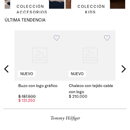
COLECCIÓN
COLECCIÓN
ACCESORIOS
KIDS
PARA
ÚLTIMA TENDENCIA
MUJER
Buzo con logo gráfico
Chaleco con tejido cable
con logo
$
187
.
500
$
210
.
000
$
131
.
250
Tommy Hilfiger