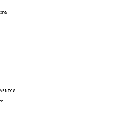
pra
EVENTOS
ry