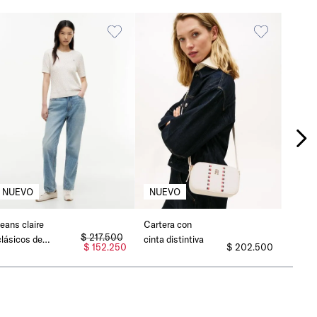
Jeans claire
Cartera con
$
217
.
500
clásicos de
cinta distintiva
$
152
.
250
$
202
.
500
corte recto