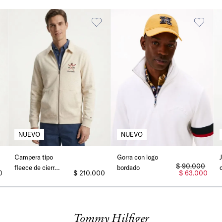
Campera tipo
Gorra con logo
$
90
.
000
fleece de cierre
bordado
0
$
210
.
000
$
63
.
000
completo
Tommy Hilfiger