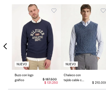
Buzo con logo
Chaleco con
$
187
.
500
gráfico
tejido cable con
$
131
.
250
$
210
.
00
logo