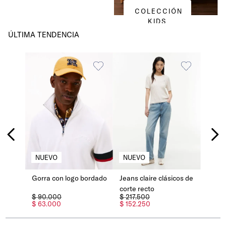
COLECCIÓN
KIDS
ÚLTIMA TENDENCIA
Gorra con logo bordado
Jeans claire clásicos de
corte recto
$
90
.
000
$
217
.
500
$
63
.
000
$
152
.
250