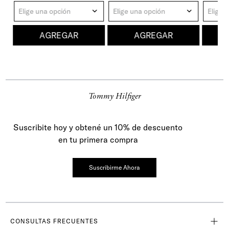
Elige una opción
Elige una opción
Elige 
AGREGAR
AGREGAR
Tommy Hilfiger
Suscribite hoy y obtené un 10% de descuento
en tu primera compra
Suscribirme Ahora
CONSULTAS FRECUENTES