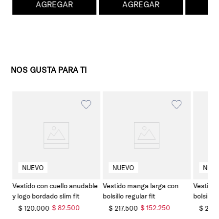
AGREGAR
AGREGAR
A
NOS GUSTA PARA TI
dos
Vestido con cuello anudable
Vestido manga larga con
Vestido
y logo bordado slim fit
bolsillo regular fit
bolsillo 
$
82
.
500
$
152
.
250
$
120
.
000
$
217
.
500
$
217
.