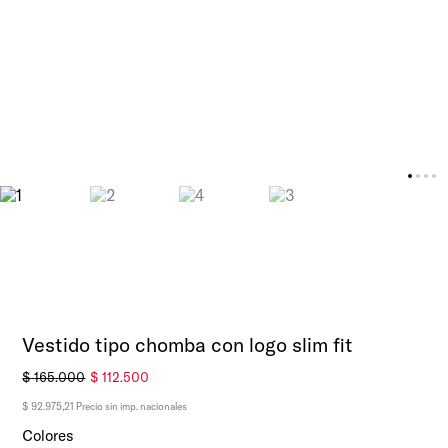
Vestido tipo chomba con logo slim fit
$
165
.
000
$
112
.
500
$ 92.975,21
Precio sin imp. nacionales
Colores