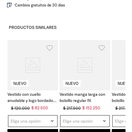
Cambios gratuitos de 30 días
PRODUCTOS SIMILARES
Vestido con cuello
Vestido manga larga con
Vestido ma
anudable y logo bordado
bolsillo regular fit
bolsillo reg
slim fit
$
82
.
500
$
152
.
250
$
120
.
000
$
217
.
500
$
217
.
50
Elige una opción
Elige una opción
Elige una