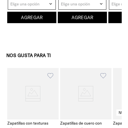
Elige una opción
Elige una
Elige una opción
AGREGAR
AGREGAR
A
NOS GUSTA PARA TI
Zapatillas con texturas
Zapatillas de cuero con
Zapatill