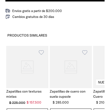
Envíos gratis a partir de $200.000
Cambios gratuitos de 30 días
PRODUCTOS SIMILARES
o
Zapatillas con texturas
Zapatillas de cuero con
Zapatillas 
mixtas
suela cupsole
Cuero
$
285
.
000
$
210
.
00
$
157
.
500
$
225
.
000