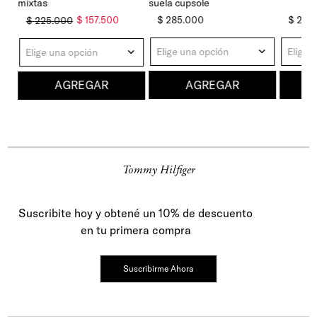
mixtas
suela cupsole
$
285
.
000
$
210
.
$
157
.
500
$
225
.
000
Elige una opción
Elige 
Elige una opción
AGREGAR
AGREGAR
Tommy Hilfiger
Suscribite hoy y obtené un 10% de descuento
en tu primera compra
Suscribirme Ahora