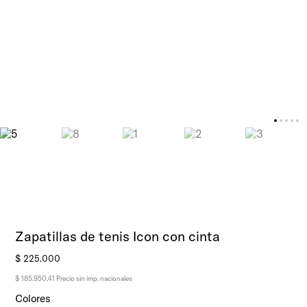
Zapatillas de tenis Icon con cinta
$
225
.
000
$ 185.950,41
Precio sin imp. nacionales
Colores