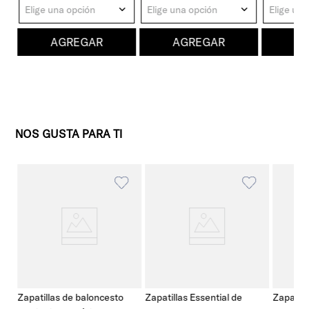
Elige una opción
Elige una opción
Elige una
AGREGAR
AGREGAR
A
NOS GUSTA PARA TI
Zapatillas de baloncesto
Zapatillas Essential de
Zapatill