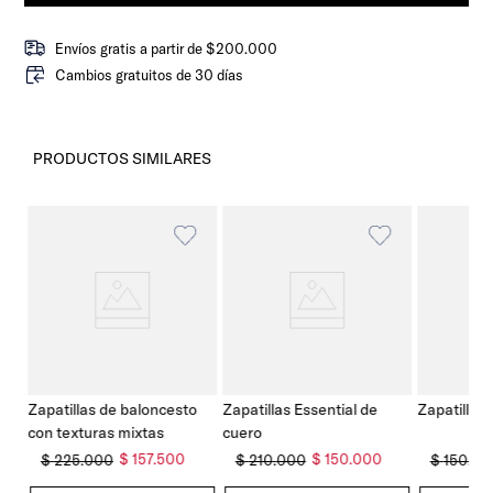
Envíos gratis a partir de $200.000
Cambios gratuitos de 30 días
PRODUCTOS SIMILARES
o
Zapatillas de baloncesto
Zapatillas Essential de
Zapatillas
con texturas mixtas
cuero
$
157
.
500
$
150
.
000
$
225
.
000
$
210
.
000
$
150
.
00