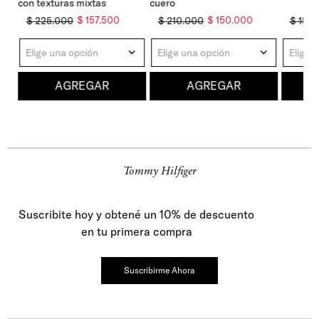
con texturas mixtas
cuero
$
157
.
500
$
150
.
000
$
225
.
000
$
210
.
000
$
150
.
Elige una opción
Elige una opción
Elige 
AGREGAR
AGREGAR
Tommy Hilfiger
Suscribite hoy y obtené un 10% de descuento
en tu primera compra
Suscribirme Ahora