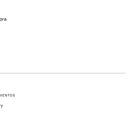
pra
EVENTOS
ry